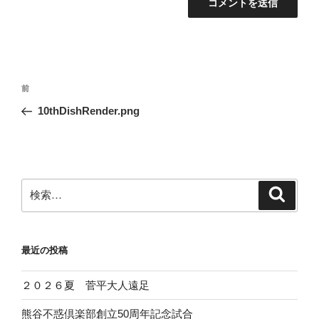
投
前
前
稿
の
10thDishRender.png
ナ
投
ビ
稿
ゲ
ー
検
検
シ
索
索:
ョ
ン
最近の投稿
２０２６夏 菅平大人遠足
熊谷不惑倶楽部創立50周年記念試合