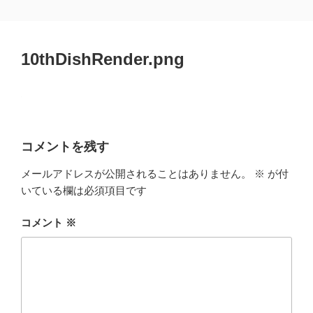
コ
埼玉県熊谷市 黒﨑一級建築士事務所
熊谷市 建築設計 工務店
ン
テ
10thDishRender.png
ン
ツ
へ
ス
キ
ッ
コメントを残す
プ
メールアドレスが公開されることはありません。
※
が付
いている欄は必須項目です
コメント
※