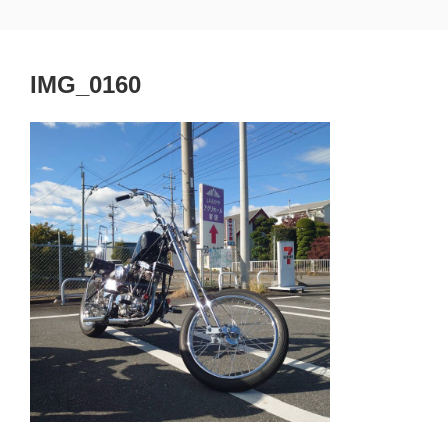
コ
埼玉県熊谷市 黒﨑一級建築士事務所
熊谷市 建築設計 工務店
ン
テ
IMG_0160
ン
ツ
へ
ス
キ
ッ
プ