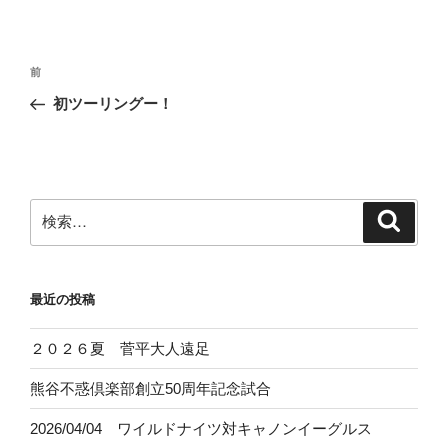
投
前
前
稿
の
初ツーリングー！
ナ
投
ビ
稿
ゲ
ー
検
検
シ
索
索:
ョ
ン
最近の投稿
２０２６夏 菅平大人遠足
熊谷不惑倶楽部創立50周年記念試合
2026/04/04 ワイルドナイツ対キャノンイーグルス