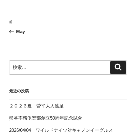
投
前
前
稿
の
May
ナ
投
ビ
稿
ゲ
ー
検
検
シ
索
索:
ョ
ン
最近の投稿
２０２６夏 菅平大人遠足
熊谷不惑倶楽部創立50周年記念試合
2026/04/04 ワイルドナイツ対キャノンイーグルス