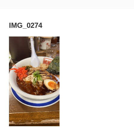
コ
埼玉県熊谷市 黒﨑一級建築士事務所
熊谷市 建築設計 工務店
ン
テ
IMG_0274
ン
ツ
へ
ス
キ
ッ
プ