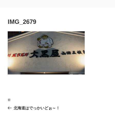
コ
埼玉県熊谷市 黒﨑一級建築士事務所
熊谷市 建築設計 工務店
ン
テ
IMG_2679
ン
ツ
へ
ス
キ
ッ
プ
投
前
前
稿
の
北海道はでっかいどぉ～！
ナ
投