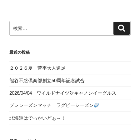
ビ
稿
ゲ
ー
検
検
シ
索
索:
ョ
ン
最近の投稿
２０２６夏 菅平大人遠足
熊谷不惑倶楽部創立50周年記念試合
2026/04/04 ワイルドナイツ対キャノンイーグルス
プレシーズンマッチ ラグビーシーズン
北海道はでっかいどぉ～！