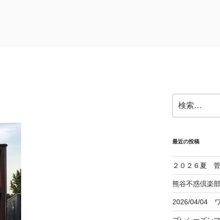
 黒﨑一級建築士事務所
検
索:
最近の投稿
２０２６夏 
熊谷不惑倶楽部
2026/04/