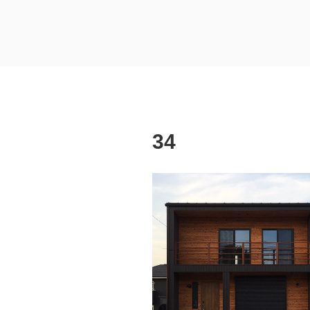
コ
ン
テ
埼玉県熊谷市
熊谷市 建築設計 工務店
ン
ツ
へ
ス
キ
34
ッ
プ