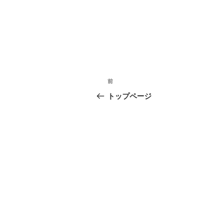
投
前
前
稿
の
トップページ
投
ナ
稿
ビ
ゲ
ー
シ
ョ
ン