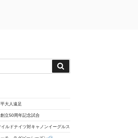
検
索
菅平大人遠足
創立50周年記念試合
04 ワイルドナイツ対キャノンイーグルス