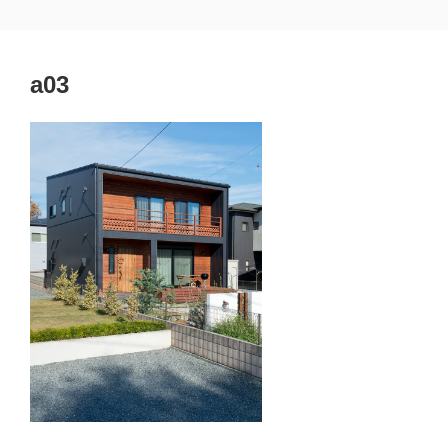
コ
埼玉県熊谷市 黒﨑一級建築士事務所
熊谷市 建築設計 工務店
ン
テ
a03
ン
ツ
へ
ス
キ
ッ
プ