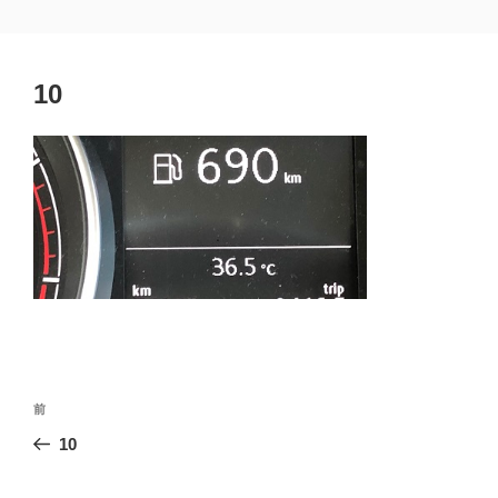
コ
埼玉県熊谷市 黒﨑一級建築士事務所
熊谷市 建築設計 工務店
ン
テ
10
ン
ツ
へ
ス
キ
ッ
プ
投
前
前
稿
の
10
ナ
投
ビ
稿