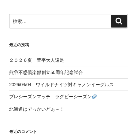
ゲ
ー
検
検
シ
索
索:
ョ
ン
最近の投稿
２０２６夏 菅平大人遠足
熊谷不惑倶楽部創立50周年記念試合
2026/04/04 ワイルドナイツ対キャノンイーグルス
プレシーズンマッチ ラグビーシーズン
北海道はでっかいどぉ～！
最近のコメント