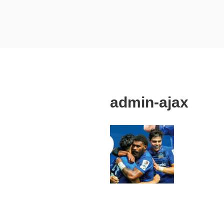
コ
ン
テ
埼玉県熊谷市
熊谷市 建築設計 工務店
ン
ツ
へ
ス
キ
admin-ajax
ッ
プ