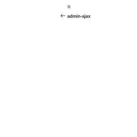
投
前
前
稿
の
admin-ajax
投
ナ
稿
ビ
ゲ
ー
シ
ョ
ン