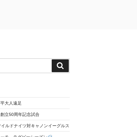
検
索
菅平大人遠足
創立50周年記念試合
04 ワイルドナイツ対キャノンイーグルス