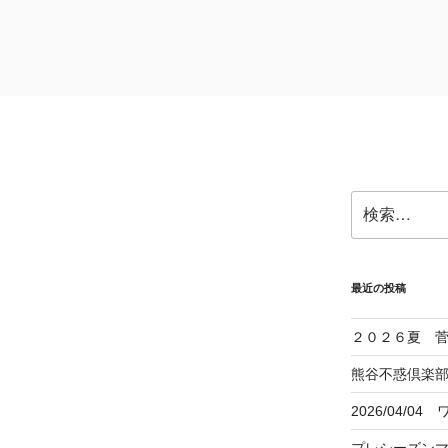
 黒﨑一級建築士事務所
検
索:
最近の投稿
２０２６夏 
熊谷不惑倶楽部
2026/04/