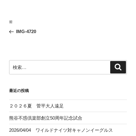
投
前
前
稿
の
IMG-4720
ナ
投
ビ
稿
ゲ
ー
検
検
シ
索
索:
ョ
ン
最近の投稿
２０２６夏 菅平大人遠足
熊谷不惑倶楽部創立50周年記念試合
2026/04/04 ワイルドナイツ対キャノンイーグルス