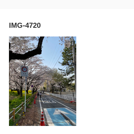
コ
埼玉県熊谷市 黒﨑一級建築士事務所
熊谷市 建築設計 工務店
ン
テ
IMG-4720
ン
ツ
へ
ス
キ
ッ
プ