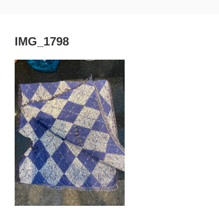
コ
埼玉県熊谷市 黒﨑一級建築士事務所
熊谷市 建築設計 工務店
ン
テ
IMG_1798
ン
ツ
へ
ス
キ
ッ
プ