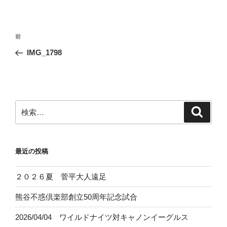
投
前
前
稿
の
IMG_1798
ナ
投
ビ
稿
ゲ
ー
検
検
シ
索
索:
ョ
ン
最近の投稿
２０２６夏 菅平大人遠足
熊谷不惑倶楽部創立50周年記念試合
2026/04/04 ワイルドナイツ対キャノンイーグルス