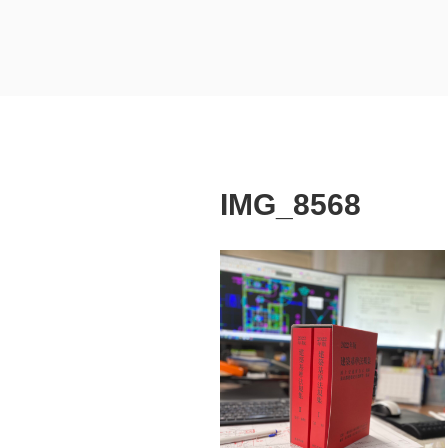
コ
ン
テ
埼玉県熊谷市
熊谷市 建築設計 工務店
ン
ツ
へ
ス
キ
IMG_8568
ッ
プ