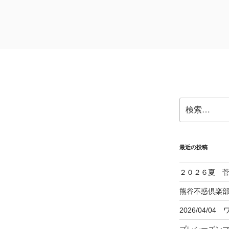
 黒﨑一級建築士事務所
検
索:
最近の投稿
２０２６夏 
熊谷不惑倶楽部
2026/04/