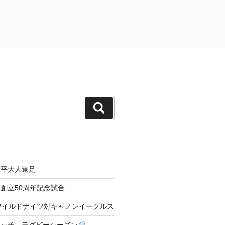
検
索
菅平大人遠足
創立50周年記念試合
04 ワイルドナイツ対キャノンイーグルス