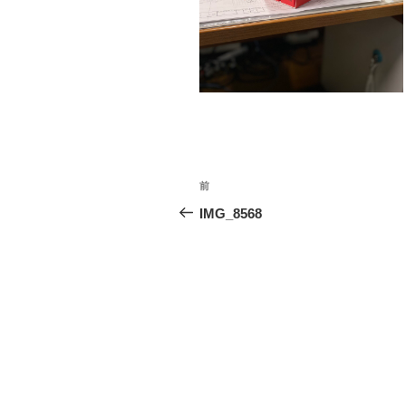
投
前
前
稿
の
IMG_8568
投
ナ
稿
ビ
ゲ
ー
シ